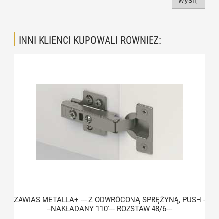
wyślij
INNI KLIENCI KUPOWALI ROWNIEZ:
ZAWIAS METALLA+ --- Z ODWRÓCONĄ SPRĘŻYNĄ, PUSH -
--NAKŁADANY 110'--- ROZSTAW 48/6---