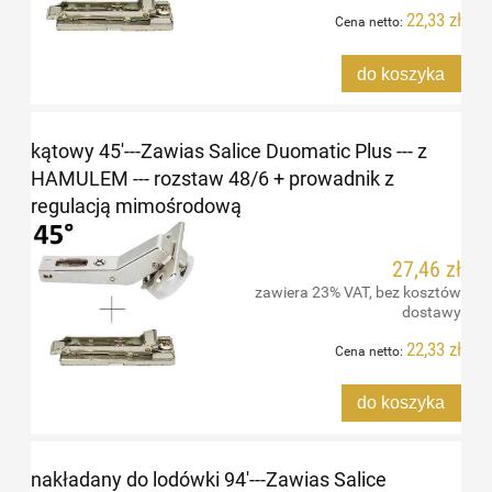
22,33 zł
Cena netto:
do koszyka
kątowy 45'---Zawias Salice Duomatic Plus --- z
HAMULEM --- rozstaw 48/6 + prowadnik z
regulacją mimośrodową
27,46 zł
zawiera 23% VAT, bez kosztów
dostawy
22,33 zł
Cena netto:
do koszyka
nakładany do lodówki 94'---Zawias Salice