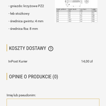
- gniazdo: krzyżowe PZ2
- łeb stożkowy
- średnica gwintu: 4 mm
- średnica łba: 8 mm
KOSZTY DOSTAWY
CENA NIE ZAWIERA EWENTUALNYCH KOSZTÓW PŁATNOŚCI
InPost Kurier
14,00 zł
OPINIE O PRODUKCIE (0)
Imię lub pseudonim: