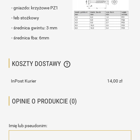
- gniazdo: krzyżowe PZ1
- łeb stożkowy
- średnica gwintu: 3 mm
- średnica łba: 6mm
KOSZTY DOSTAWY
CENA NIE ZAWIERA EWENTUALNYCH KOSZTÓW PŁATNOŚCI
InPost Kurier
14,00 zł
OPINIE O PRODUKCIE (0)
Imię lub pseudonim: