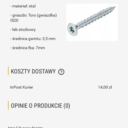
- materiał: stal
- gniazdo: Torx (gwiazdka)
IS20
- łeb stożkowy
- średnica gwintu: 3,5 mm
- średnica łba: 7mm
KOSZTY DOSTAWY
CENA NIE ZAWIERA EWENTUALNYCH KOSZTÓW PŁATNOŚCI
InPost Kurier
14,00 zł
OPINIE O PRODUKCIE (0)