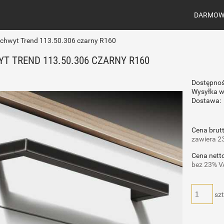
DARMOWA
chwyt Trend 113.50.306 czarny R160
T TREND 113.50.306 CZARNY R160
Dostępnoś
Wysyłka w
Dostawa:
Cena brutt
zawiera 2
Cena netto
bez 23% V
szt