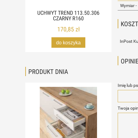
Wymiar -
UCHWYT TREND 113.50.306
CZARNY R160
KOSZ
170,85 zł
InPost Ku
do koszyka
OPINI
PRODUKT DNIA
Imię lub p
Twoja opin