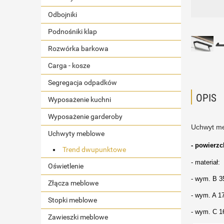
Odbojniki
Podnośniki klap
Rozwórka barkowa
Carga - kosze
Segregacja odpadków
OPIS
Wyposażenie kuchni
Wyposażenie garderoby
Uchwyt meb
Uchwyty meblowe
- powierzc
Trend dwupunktowe
- materiał: 
Oświetlenie
- wym. B 
Złącza meblowe
- wym. A 
Stopki meblowe
- wym. C 
Zawieszki meblowe