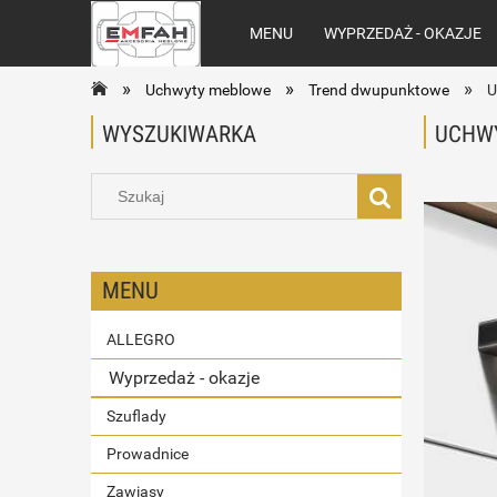
MENU
WYPRZEDAŻ - OKAZJE
»
»
»
Uchwyty meblowe
Trend dwupunktowe
U
WYSZUKIWARKA
UCHWY
MENU
ALLEGRO
Wyprzedaż - okazje
Szuflady
Prowadnice
Zawiasy