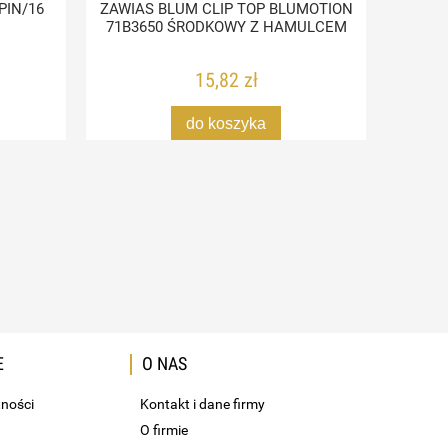
PIN/16
ZAWIAS BLUM CLIP TOP BLUMOTION
PODNO
71B3650 ŚRODKOWY Z HAMULCEM
15,82 zł
do koszyka
E
O NAS
tności
Kontakt i dane firmy
O firmie