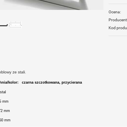
Ocena:
Producent
Kod produ
lowy ze stali.
hnia/kolor: czarna szczotkowana, przycierana
stal
35 mm
172 mm
160 mm