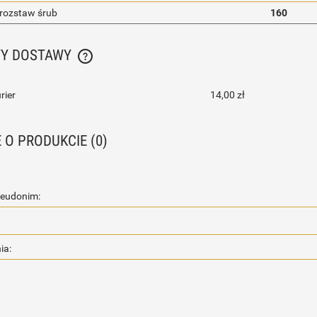
 rozstaw śrub
160
TY DOSTAWY
CENA NIE ZAWIERA EWENTUALNYCH KOSZTÓW
rier
14,00 zł
PŁATNOŚCI
E O PRODUKCIE (0)
seudonim:
ia: