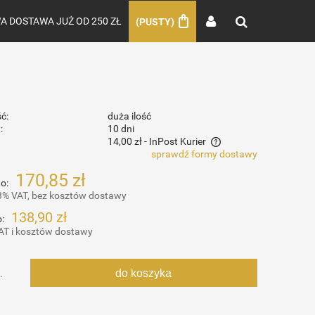
 DOSTAWA JUŻ OD 250 ZŁ
(PUSTY)
ć:
duża ilość
:
10 dni
14,00 zł
- InPost Kurier
sprawdź formy dostawy
Cena nie zawiera ewentualnych kosztów
170,85 zł
o:
płatności
3% VAT, bez kosztów dostawy
138,90 zł
:
AT i kosztów dostawy
do koszyka
.