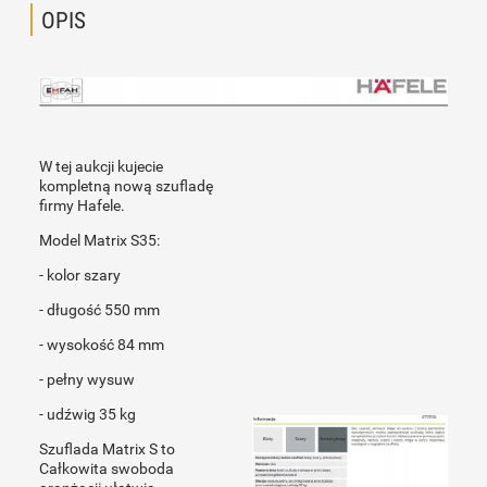
OPIS
W tej aukcji kujecie
kompletną nową szufladę
firmy Hafele.
Model Matrix S35:
- kolor szary
- długość 550 mm
- wysokość 84 mm
- pełny wysuw
- udźwig 35 kg
Szuflada Matrix S to
Całkowita swoboda