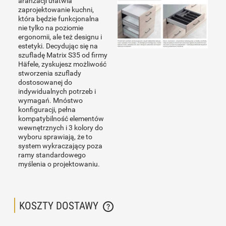
aranżacji ułatwia
zaprojektowanie kuchni,
która będzie funkcjonalna
nie tylko na poziomie
ergonomii, ale też designu i
estetyki. Decydując się na
szufladę Matrix S35 od firmy
Häfele, zyskujesz możliwość
stworzenia szuflady
dostosowanej do
indywidualnych potrzeb i
wymagań. Mnóstwo
konfiguracji, pełna
kompatybilność elementów
wewnętrznych i 3 kolory do
wyboru sprawiają, że to
system wykraczający poza
ramy standardowego
myślenia o projektowaniu.
KOSZTY DOSTAWY
CENA NIE ZAWIERA EWENTUALNYCH KOSZTÓW PŁATNOŚCI