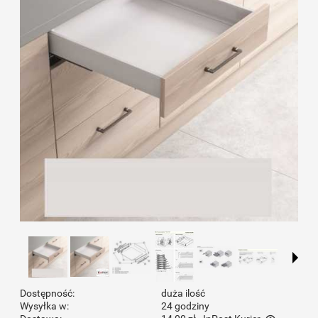
Dostępność:
duża ilość
Wysyłka w:
24 godziny