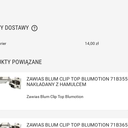
TY DOSTAWY
CENA NIE ZAWIERA EWENTUALNYCH KOSZTÓW
rier
14,00 zł
PŁATNOŚCI
UKTY POWIĄZANE
ZAWIAS BLUM CLIP TOP BLUMOTION 71B355
NAKŁADANY Z HAMULCEM
Zawias Blum Clip Top Blumotion
ZAWIAS BLUM CLIP TOP BLUMOTION 71B365