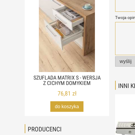
Twoja opin
wyślij
SZUFLADA MATRIX S - WERSJA
Z CICHYM DOMYKIEM
INNI 
76,81 zł
do koszyka
PRODUCENCI