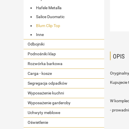
Hafele Metalla
Salice Duomatic
Blum Clip Top
Inne
Odbojniki
Podnośniki klap
OPIS
Rozwórka barkowa
Oryginaln
Carga - kosze
Kupujecie 
Segregacja odpadków
Wyposażenie kuchni
W kompleci
Wyposażenie garderoby
- prowadn
Uchwyty meblowe
Oświetlenie