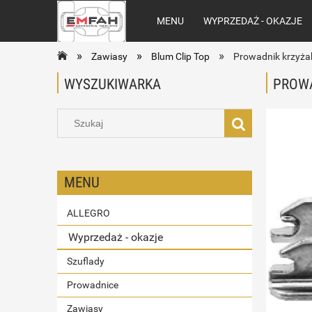
MENU
WYPRZEDAŻ - OKAZJE
»
»
»
Zawiasy
Blum Clip Top
Prowadnik krzyża
WYSZUKIWARKA
PROWA
MENU
ALLEGRO
Wyprzedaż - okazje
Szuflady
Prowadnice
Zawiasy