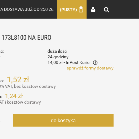
 DOSTAWA JUŻ OD 250 ZŁ
(PUSTY)
173L8100 NA EURO
ć:
duża ilość
:
24 godziny
14,00 zł
- InPost Kurier
sprawdź formy dostawy
Cena nie zawiera ewentualnych kosztów
1,52 zł
o:
płatności
3% VAT, bez kosztów dostawy
1,24 zł
:
AT i kosztów dostawy
do koszyka
.