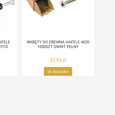
AFELE
WKRĘTY DO DREWNA HAFELE 4X20
WKRĘT
 FI10
1000SZT GWINT PEŁNY
37,93 zł
do koszyka