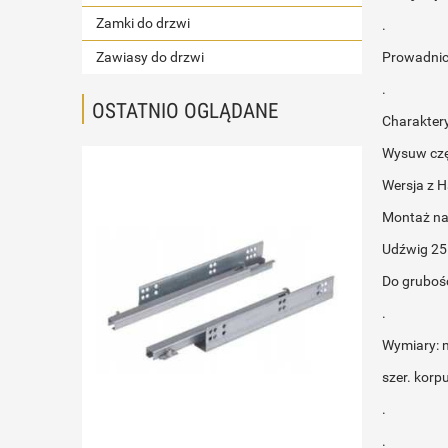
Zamki do drzwi
.
Prowadnica
Zawiasy do drzwi
.
OSTATNIO OGLĄDANE
Charakter
Wysuw cz
Wersja z 
Montaż na 
Udźwig 25
Do gruboś
.
Wymiary: m
szer. korp
.
.