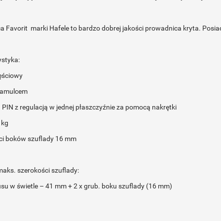
 Favorit marki Hafele to bardzo dobrej jakości prowadnica kryta. Posi
ystyka:
ęściowy
Hamulcem
PIN z regulacją w jednej płaszczyźnie za pomocą nakrętki
 kg
ci boków szuflady 16 mm
aks. szerokości szuflady:
usu w świetle – 41 mm + 2 x grub. boku szuflady (16 mm)