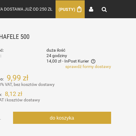
 DOSTAWA JUŻ OD 250 ZŁ
(PUSTY)
HAFELE 500
ć:
duża ilość
:
24 godziny
14,00 zł
- InPost Kurier
sprawdź formy dostawy
Cena nie zawiera ewentualnych kosztów
9,99 zł
o:
płatności
3% VAT, bez kosztów dostawy
8,12 zł
:
AT i kosztów dostawy
do koszyka
.