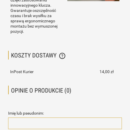
dzięki zastosowaniu
innowacyjnego klucza.
Gwarantuje oszczędność
czasu i brak wysiłku za
sprawą ergonomicznego
montażu bez wymuszonej
pozycji.
KOSZTY DOSTAWY
CENA NIE ZAWIERA EWENTUALNYCH KOSZTÓW PŁATNOŚCI
InPost Kurier
14,00 zł
OPINIE O PRODUKCIE (0)
Imię lub pseudonim: