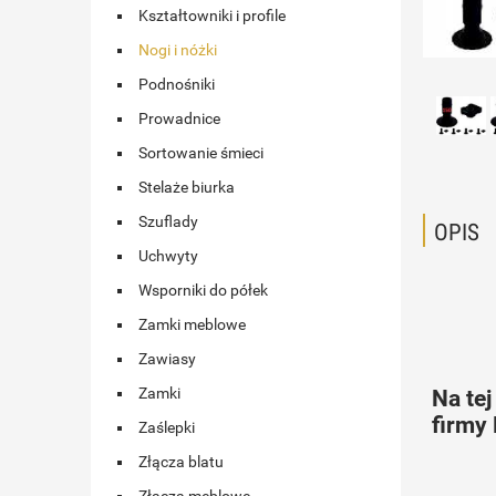
Kształtowniki i profile
Nogi i nóżki
Podnośniki
Prowadnice
Sortowanie śmieci
Stelaże biurka
Szuflady
OPIS
Uchwyty
Wsporniki do półek
Zamki meblowe
Zawiasy
Zamki
Na tej
firmy 
Zaślepki
Złącza blatu