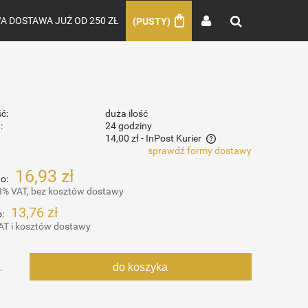
 DOSTAWA JUŻ OD 250 ZŁ
(PUSTY)
ć:
duża ilość
:
24 godziny
14,00 zł
- InPost Kurier
sprawdź formy dostawy
Cena nie zawiera ewentualnych kosztów
16,93 zł
o:
płatności
3% VAT, bez kosztów dostawy
13,76 zł
:
AT i kosztów dostawy
do koszyka
.