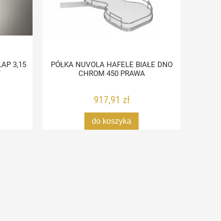
AP 3,15
PÓŁKA NUVOLA HAFELE BIAŁE DNO
WKRĘT
Y
CHROM 450 PRAWA
917,91 zł
do koszyka