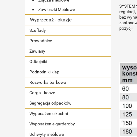
Złącza meblowe
SYSTEM S
Zawieszki Meblowe
regulacj
bez wymus
Wyprzedaż - okazje
zastosow
pozycji.
Szuflady
Prowadnice
Zawiasy
Odbojniki
Podnośniki klap
Rozwórka barkowa
Carga - kosze
Segregacja odpadków
Wyposażenie kuchni
Wyposażenie garderoby
Uchwyty meblowe