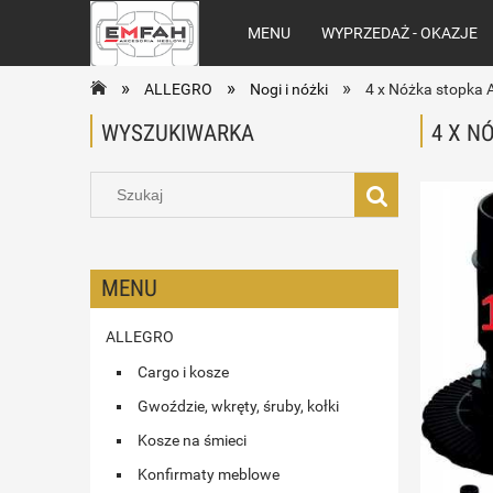
MENU
WYPRZEDAŻ - OKAZJE
»
»
»
ALLEGRO
Nogi i nóżki
4 x Nóżka stopka A
WYSZUKIWARKA
4 X N
MENU
ALLEGRO
Cargo i kosze
Gwoździe, wkręty, śruby, kołki
Kosze na śmieci
Konfirmaty meblowe