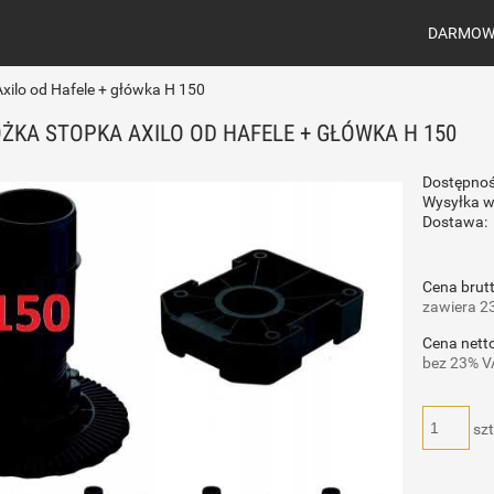
DARMOWA
xilo od Hafele + główka H 150
ÓŻKA STOPKA AXILO OD HAFELE + GŁÓWKA H 150
Dostępnoś
Wysyłka w
Dostawa:
Cena brutt
zawiera 2
Cena netto
bez 23% V
szt