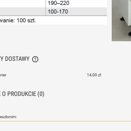
TY DOSTAWY
CENA NIE ZAWIERA EWENTUALNYCH KOSZTÓW
rier
14,00 zł
PŁATNOŚCI
E O PRODUKCIE (0)
seudonim: