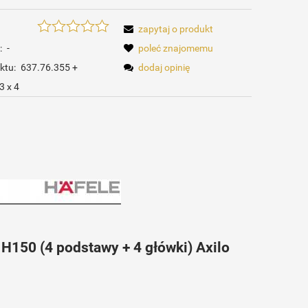
zapytaj o produkt
:
-
poleć znajomemu
ktu:
637.76.355 +
dodaj opinię
3 x 4
 H150 (4 podstawy + 4 główki) Axilo