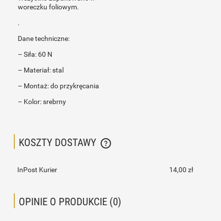
woreczku foliowym.
.
Dane techniczne:
– Siła: 60 N
– Materiał: stal
– Montaż: do przykręcania
– Kolor: srebrny
KOSZTY DOSTAWY
CENA NIE ZAWIERA EWENTUALNYCH KOSZTÓW PŁATNOŚCI
InPost Kurier
14,00 zł
OPINIE O PRODUKCIE (0)