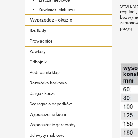
Złącza meblowe
SYSTEM S
Zawieszki Meblowe
regulacj
bez wymus
Wyprzedaż - okazje
zastosow
pozycji.
Szuflady
Prowadnice
Zawiasy
Odbojniki
Podnośniki klap
Rozwórka barkowa
Carga - kosze
Segregacja odpadków
Wyposażenie kuchni
Wyposażenie garderoby
Uchwyty meblowe