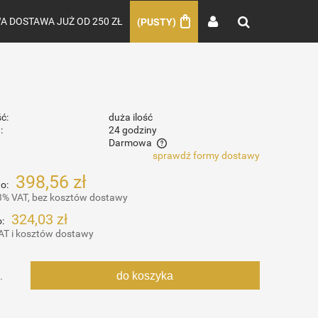
 DOSTAWA JUŻ OD 250 ZŁ
(PUSTY)
ć:
duża ilość
:
24 godziny
Darmowa
sprawdź formy dostawy
nie zawiera ewentualnych kosztów
398,56 zł
o:
ości
3% VAT, bez kosztów dostawy
324,03 zł
:
AT i kosztów dostawy
do koszyka
.