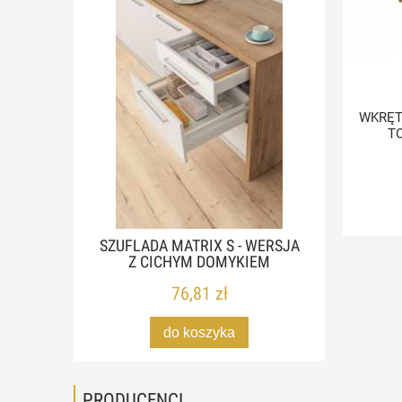
WKRĘT
T
SZUFLADA MATRIX S - WERSJA
Z CICHYM DOMYKIEM
76,81 zł
do koszyka
PRODUCENCI