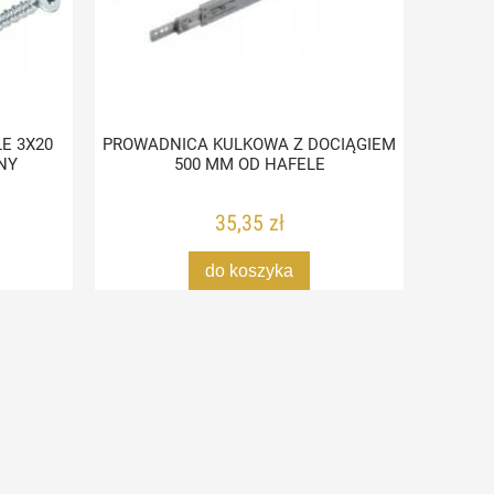
E 3X20
PROWADNICA KULKOWA Z DOCIĄGIEM
PODNO
NY
500 MM OD HAFELE
35,35 zł
do koszyka