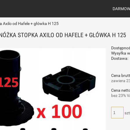
DARMOWA
a Axilo od Hafele + główka H 125
 NÓŻKA STOPKA AXILO OD HAFELE + GŁÓWKA H 125
Dostępnoś
Wysyłka w
Dostawa:
Cena 
Cena brutt
płatn
zawiera 2
Cena netto
bez 23% V
szt