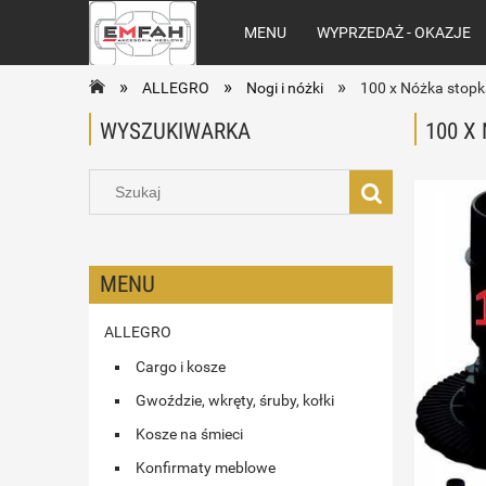
MENU
WYPRZEDAŻ - OKAZJE
»
»
»
ALLEGRO
Nogi i nóżki
100 x Nóżka stopk
WYSZUKIWARKA
100 X
MENU
ALLEGRO
Cargo i kosze
Gwoździe, wkręty, śruby, kołki
Kosze na śmieci
Konfirmaty meblowe