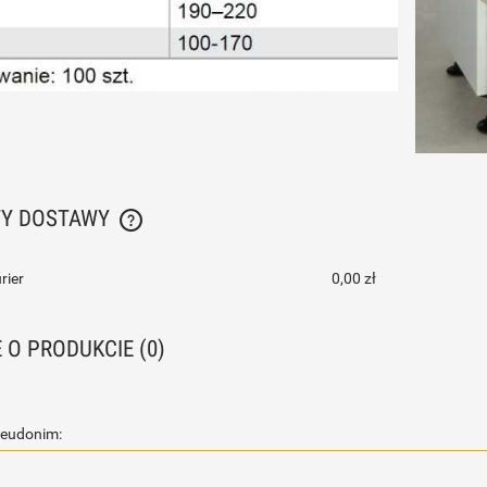
TY DOSTAWY
CENA NIE ZAWIERA EWENTUALNYCH KOSZTÓW
rier
0,00 zł
PŁATNOŚCI
E O PRODUKCIE (0)
seudonim: