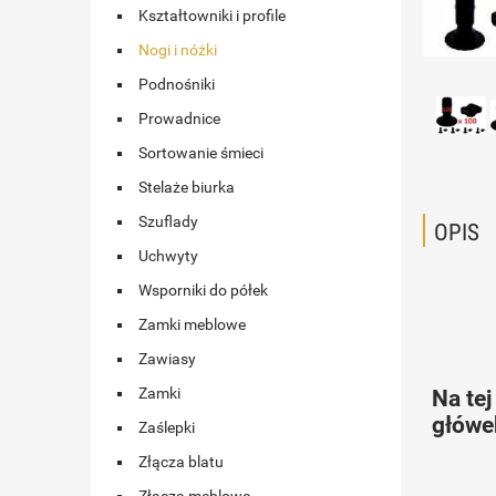
Kształtowniki i profile
Nogi i nóżki
Podnośniki
Prowadnice
Sortowanie śmieci
Stelaże biurka
Szuflady
OPIS
Uchwyty
Wsporniki do półek
Zamki meblowe
Zawiasy
Zamki
Na te
główek
Zaślepki
Złącza blatu