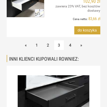
102,90 zł
zawiera 23% VAT, bez kosztów
dostawy
83,66 zł
Cena netto:
do koszyka
«
1
2
3
4
»
INNI KLIENCI KUPOWALI ROWNIEZ: